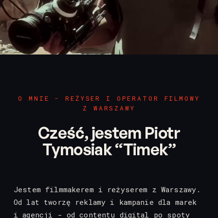
/
pl
en
O MNIE - REŻYSER I OPERATOR FILMOWY
Z WARSZAWY
Cześć, jestem Piotr
Tymosiak “Timek”
Jestem filmmakerem i reżyserem z Warszawy.
Od lat tworzę reklamy i kampanie dla marek
i agencji - od contentu digital po spoty