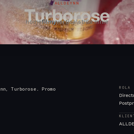
ALLDEYNN
Turborose
home
filmy
vertical
still
o mnie
ROLA
ynn, Turborose. Promo
Direct
Postpr
KLIEN
ALLD