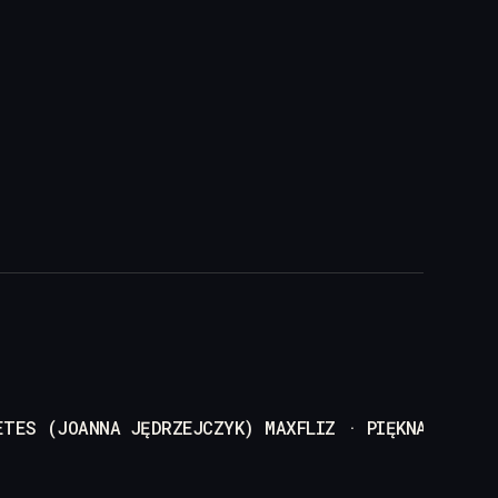
ETES (JOANNA JĘDRZEJCZYK)
MAXFLIZ · PIĘKNA STRON