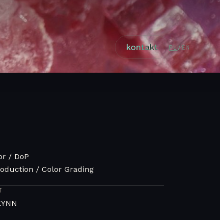
kontakt
PL
/
EN
or / DoP
oduction / Color Grading
T
EYNN