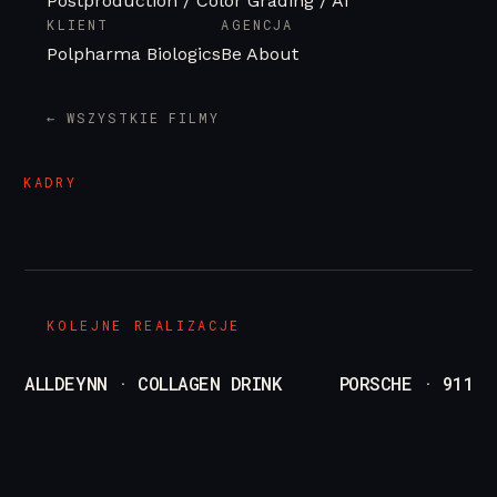
Postproduction / Color Grading / AI
KLIENT
AGENCJA
/
Polpharma Biologics
Be About
pl
en
← WSZYSTKIE FILMY
KADRY
KOLEJNE REALIZACJE
ALLDEYNN · COLLAGEN DRINK
PORSCHE · 911 D