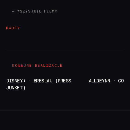
← WSZYSTKIE FILMY
/
pl
en
KADRY
KOLEJNE REALIZACJE
DISNEY+ · BRESLAU (PRESS
ALLDEYNN · COLL
JUNKET)