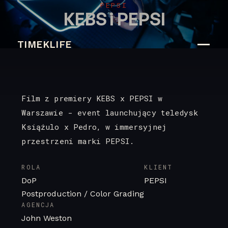
PEPSI
KEBS i PEPSI
TIMEKLIFE
Film z premiery KEBS x PEPSI w
Warszawie - event launchujący teledysk
Książulo x Pedro, w immersyjnej
przestrzeni marki PEPSI.
ROLA
KLIENT
DoP
PEPSI
Postproduction / Color Grading
AGENCJA
John Weston