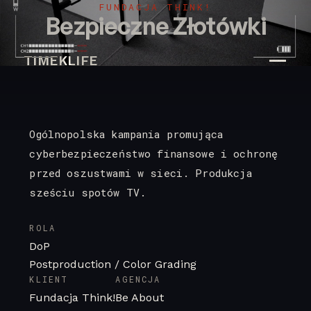
FUNDACJA THINK!
Bezpieczne Złotówki
TIMEKLIFE
Ogólnopolska kampania promująca
cyberbezpieczeństwo finansowe i ochronę
przed oszustwami w sieci. Produkcja
sześciu spotów TV.
ROLA
DoP
Postproduction / Color Grading
KLIENT
AGENCJA
Fundacja Think!
Be About