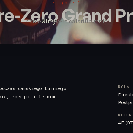
4F (OTCF)
re-Zero Grand Pr
home
filmy
vertical
still
o mnie
ROLA
odczas damskiego turnieju
Direct
cie, energii i letnim
Postpr
KLIEN
4F (O