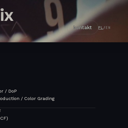
ix
kontakt
PL
/
EN
or / DoP
oduction / Color Grading
T
TCF)