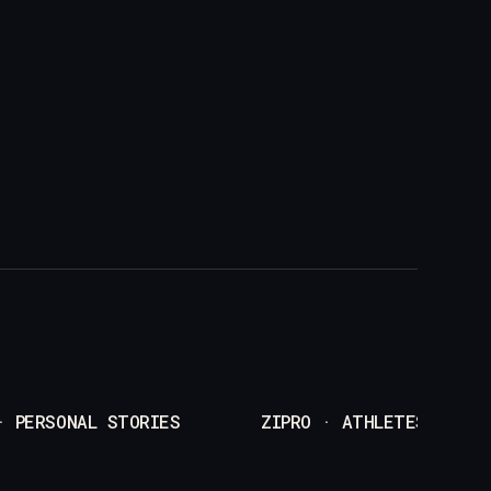
· PERSONAL STORIES
ZIPRO · ATHLETES (JOAN